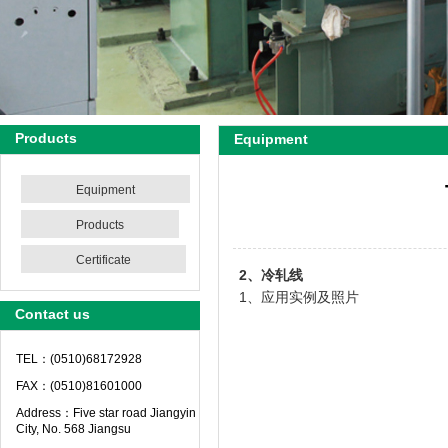
Products
Equipment
Equipment
Products
Certificate
2
、冷轧线
1、应用实例及照片
Contact us
TEL：(0510)68172928
FAX：(0510)81601000
Address：Five star road Jiangyin
City, No. 568 Jiangsu