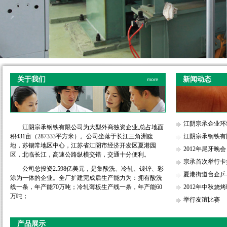
关于我们
新闻动态
more
江阴宗承企业环
江阴宗承钢铁有限公司为大型外商独资企业,总占地面
积431亩（287333平方米）。公司坐落于长江三角洲腹
江阴宗承钢铁有
地，苏锡常地区中心，江苏省江阴市经济开发区夏港园
2012年尾牙晚会
区，北临长江，高速公路纵横交错，交通十分便利。
宗承首次举行卡
公司总投资2.598亿美元，是集酸洗、冷轧、镀锌、彩
夏港街道台企乒
涂为一体的企业。全厂扩建完成后生产能力为：拥有酸洗
线一条，年产能70万吨；冷轧薄板生产线一条，年产能60
2012年中秋烧
万吨；
举行友谊比赛
产品展示