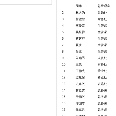
1
周华
总经理室
2
林大为
采购处
3
曾健智
财务处
4
李俊泰
生管课
5
吴登祥
生管课
6
蒋芝芬
生管课
7
夏庆
生管课
8
吴冰
生管课
9
朱瑞秀
人资处
10
王忠
财务处
11
王德先
营业处
12
过敏超
营业处
13
史东兴
资讯处
14
林盈秀
总务课
15
殷德兴
总务课
16
缪国华
总务课
17
修斌君
总务课