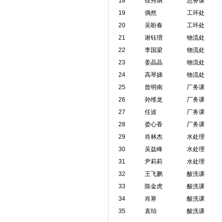
18
徐秀炯
总务课
19
偶然
工环处
20
吴盼春
工环处
21
谢钰瑨
物流处
22
李国梁
物流处
23
姜晶晶
物流处
24
高琴娣
物流处
25
曾明南
厂务课
26
孙维龙
厂务课
27
任波
厂务课
28
娄心香
厂务课
29
肖林杰
水处理
30
吴益峰
水处理
31
尹莉莉
水处理
32
王飞鹏
酸洗课
33
陈金虎
酸洗课
34
肖寒
酸洗课
35
袁珀
酸洗课